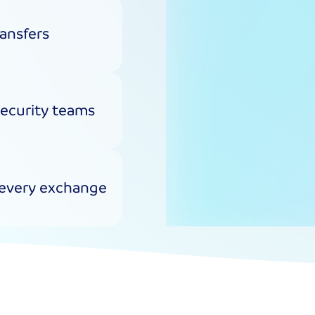
ransfers
ecurity teams
 every exchange