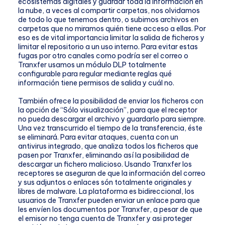
ecosistemas digitales y guardar toda la información en
la nube, a veces al compartir carpetas, nos olvidamos
de todo lo que tenemos dentro, o subimos archivos en
carpetas que no miramos quién tiene acceso a ellas. Por
eso es de vital importancia limitar la salida de ficheros y
limitar el repositorio a un uso interno. Para evitar estas
fugas por otro canales como podría ser el correo o
Tranxfer usamos un módulo DLP totalmente
configurable para regular mediante reglas qué
información tiene permisos de salida y cuál no.
También ofrece la posibilidad de enviar los ficheros con
la opción de “Sólo visualización”, para que el receptor
no pueda descargar el archivo y guardarlo para siempre.
Una vez transcurrido el tiempo de la transferencia, éste
se eliminará. Para evitar ataques, cuenta con un
antivirus integrado, que analiza todos los ficheros que
pasen por Tranxfer, eliminando así la posibilidad de
descargar un fichero malicioso. Usando Tranxfer los
receptores se aseguran de que la información del correo
y sus adjuntos o enlaces són totalmente originales y
libres de malware. La plataforma es bidireccional, los
usuarios de Tranxfer pueden enviar un enlace para que
les envíen los documentos por Tranxfer, a pesar de que
el emisor no tenga cuenta de Tranxfer y asi proteger